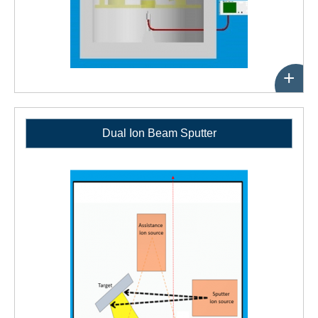
+
Dual Ion Beam Sputter
性
能