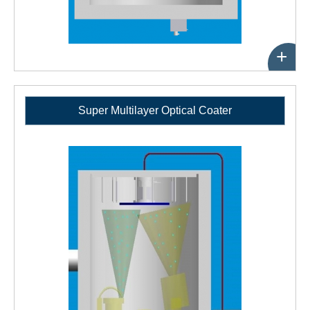
+
Super Multilayer Optical Coater
性
能