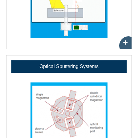
+
Optical Sputtering Systems
性
能