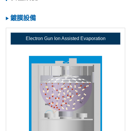
鍍膜設備
Electron Gun Ion Assisted Evaporation