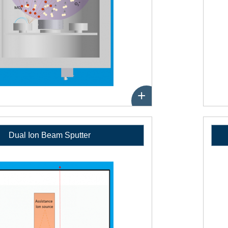
+
Dual Ion Beam Sputter
性
能