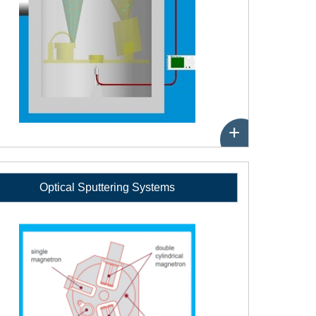
+
Optical Sputtering Systems
性
能