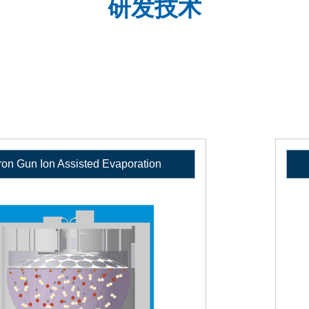
研发技术
ron Gun Ion Assisted Evaporation