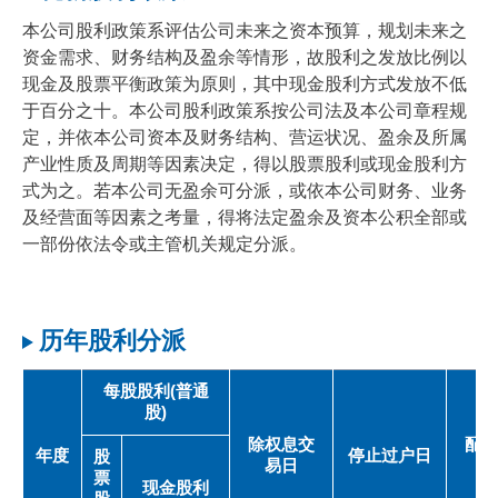
本公司股利政策系评估公司未来之资本预算，规划未来之
资金需求、财务结构及盈余等情形，故股利之发放比例以
现金及股票平衡政策为原则，其中现金股利方式发放不低
于百分之十。本公司股利政策系按公司法及本公司章程规
定，并依本公司资本及财务结构、营运状况、盈余及所属
产业性质及周期等因素决定，得以股票股利或现金股利方
式为之。若本公司无盈余可分派，或依本公司财务、业务
及经营面等因素之考量，得将法定盈余及资本公积全部或
一部份依法令或主管机关规定分派。
历年股利分派
每股股利(普通
股)
除权息交
配息
年度
停止过户日
股
易日
票
现金股利