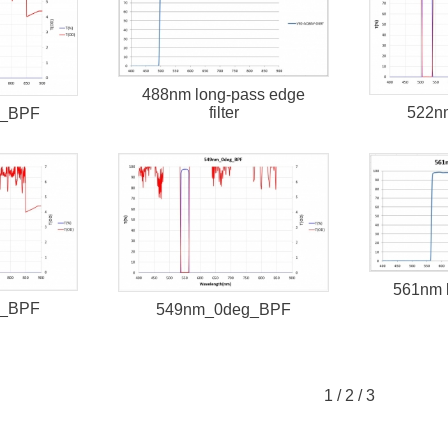
488nm long-pass edge
filter
522n
g_BPF
561nm 
g_BPF
549nm_0deg_BPF
1
/
2
/
3