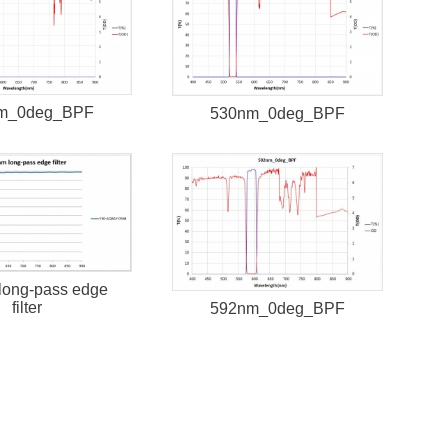
m_0deg_BPF
530nm_0deg_BPF
long-pass edge
filter
592nm_0deg_BPF